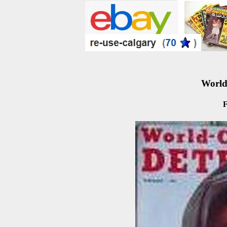
World
F