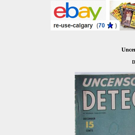
Uncen
D