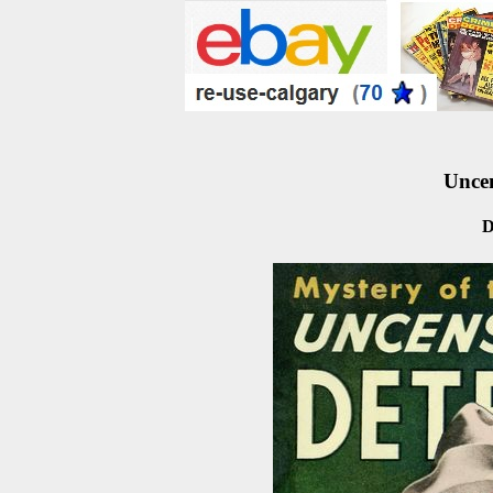
Uncen
D