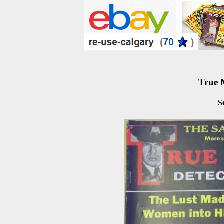
True 
S