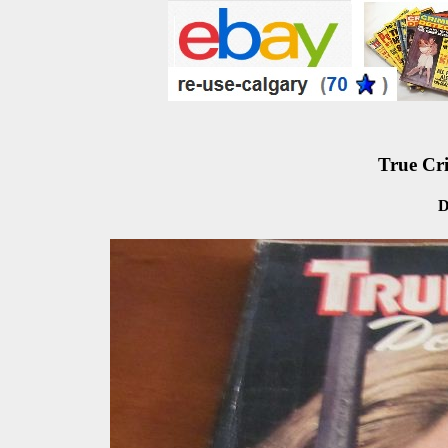
True Cri
D