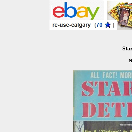
Star
N