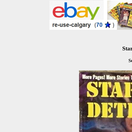
Star
S