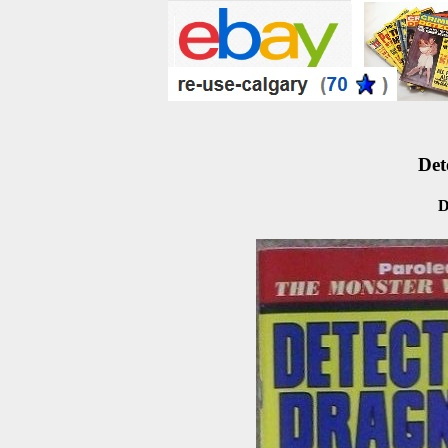
Det
D