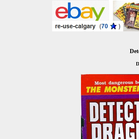
Det
D