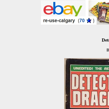
Det
D