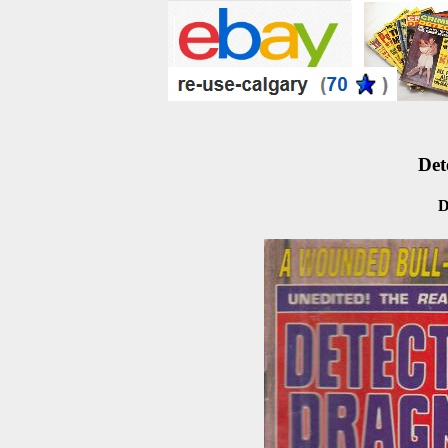
Det
D