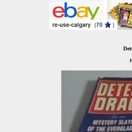
Det
F