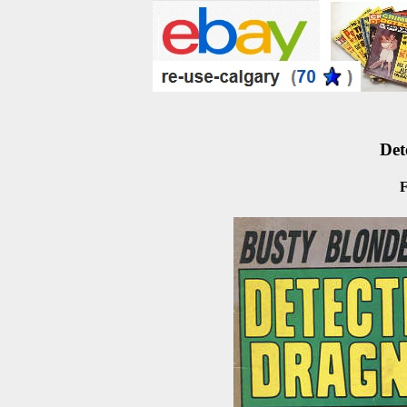
Det
F