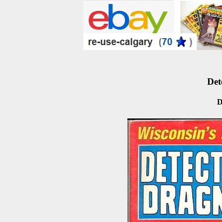
Det
D