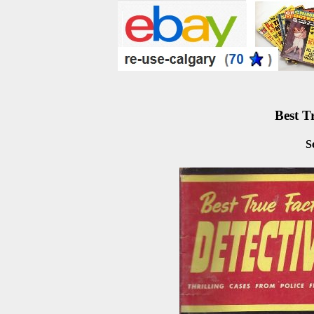
Best T
S