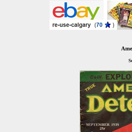
Amer
S