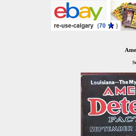
Amer
S